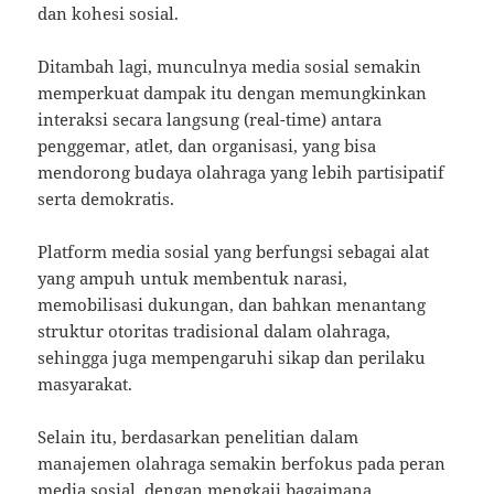
dan kohesi sosial.
Ditambah lagi, munculnya media sosial semakin
memperkuat dampak itu dengan memungkinkan
interaksi secara langsung (real-time) antara
penggemar, atlet, dan organisasi, yang bisa
mendorong budaya olahraga yang lebih partisipatif
serta demokratis.
Platform media sosial yang berfungsi sebagai alat
yang ampuh untuk membentuk narasi,
memobilisasi dukungan, dan bahkan menantang
struktur otoritas tradisional dalam olahraga,
sehingga juga mempengaruhi sikap dan perilaku
masyarakat.
Selain itu, berdasarkan penelitian dalam
manajemen olahraga semakin berfokus pada peran
media sosial, dengan mengkaji bagaimana