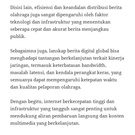
Disisi lain, efisiensi dan keandalan distribusi berita
olahraga juga sangat dipengaruhi oleh faktor
teknologi dan infrastruktur yang menentukan
seberapa cepat dan akurat berita menjangkau
publik.
Sebagaimna juga, lanskap berita digital global bisa
menghadapi tantangan berkelanjutan terkait kinerja
jaringan, termasuk keterbatasan bandwidth,
masalah latensi, dan kendala perangkat keras, yang
semuanya dapat mempengaruhi ketepatan waktu
dan kualitas pelaporan olahraga.
Dengan begitu, internet berkecepatan tinggi dan
infrastruktur yang tangguh sangat penting untuk
mendukung aliran pembaruan langsung dan konten
multimedia yang berkelanjutan.