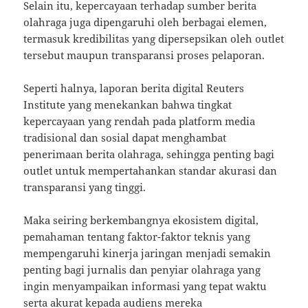
Selain itu, kepercayaan terhadap sumber berita
olahraga juga dipengaruhi oleh berbagai elemen,
termasuk kredibilitas yang dipersepsikan oleh outlet
tersebut maupun transparansi proses pelaporan.
Seperti halnya, laporan berita digital Reuters
Institute yang menekankan bahwa tingkat
kepercayaan yang rendah pada platform media
tradisional dan sosial dapat menghambat
penerimaan berita olahraga, sehingga penting bagi
outlet untuk mempertahankan standar akurasi dan
transparansi yang tinggi.
Maka seiring berkembangnya ekosistem digital,
pemahaman tentang faktor-faktor teknis yang
mempengaruhi kinerja jaringan menjadi semakin
penting bagi jurnalis dan penyiar olahraga yang
ingin menyampaikan informasi yang tepat waktu
serta akurat kepada audiens mereka