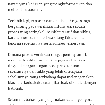
narasi yang koheren yang menginformasikan dan
melibatkan audiens.
Terlebih lagi, reporter dan analis olahraga sangat
bergantung pada verifikasi informasi, sebuah
proses yang seringkali bersifat iteratif dan siklus,
karena mereka memeriksa silang fakta dengan
laporan sebelumnya serta sumber terpercaya.
Dimana proses verifikasi sangat penting untuk
menjaga kredibilitas, bahkan juga melibatkan
tingkat ketergantungan pada pengetahuan
sebelumnya dan fakta yang telah ditetapkan
sebelumnya, yang terkadang dapat melanggengkan
bias atau ketidakakuratan jika tidak dikelola dengan
hati-hati.
Selain itu, bahasa yang digunakan dalam pelaporan
olahraga bertujuan untuk menjadi jelas dan mudah