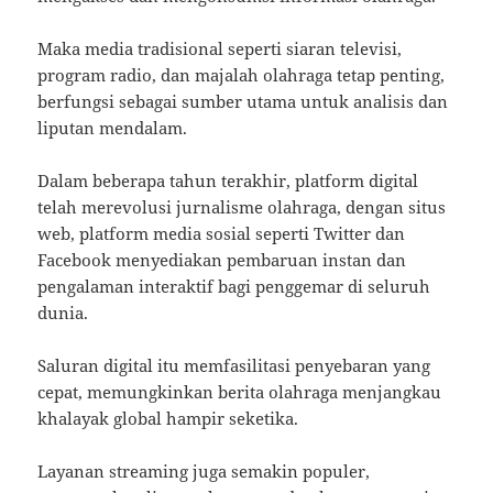
Maka media tradisional seperti siaran televisi,
program radio, dan majalah olahraga tetap penting,
berfungsi sebagai sumber utama untuk analisis dan
liputan mendalam.
Dalam beberapa tahun terakhir, platform digital
telah merevolusi jurnalisme olahraga, dengan situs
web, platform media sosial seperti Twitter dan
Facebook menyediakan pembaruan instan dan
pengalaman interaktif bagi penggemar di seluruh
dunia.
Saluran digital itu memfasilitasi penyebaran yang
cepat, memungkinkan berita olahraga menjangkau
khalayak global hampir seketika.
Layanan streaming juga semakin populer,