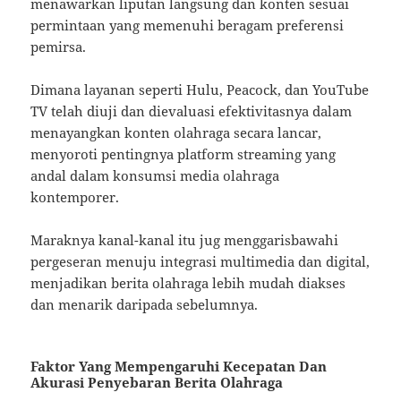
menawarkan liputan langsung dan konten sesuai
permintaan yang memenuhi beragam preferensi
pemirsa.
Dimana layanan seperti Hulu, Peacock, dan YouTube
TV telah diuji dan dievaluasi efektivitasnya dalam
menayangkan konten olahraga secara lancar,
menyoroti pentingnya platform streaming yang
andal dalam konsumsi media olahraga
kontemporer.
Maraknya kanal-kanal itu jug menggarisbawahi
pergeseran menuju integrasi multimedia dan digital,
menjadikan berita olahraga lebih mudah diakses
dan menarik daripada sebelumnya.
Faktor Yang Mempengaruhi Kecepatan Dan
Akurasi Penyebaran Berita Olahraga